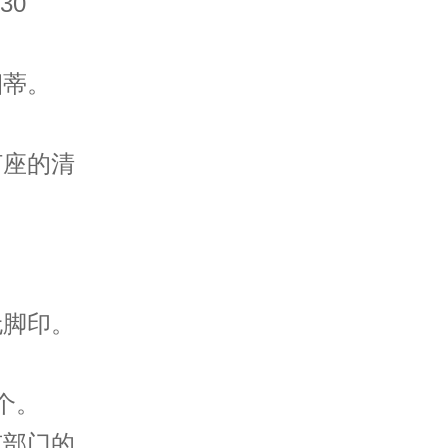
30
蒂。
座的清
脚印。
个。
部门的