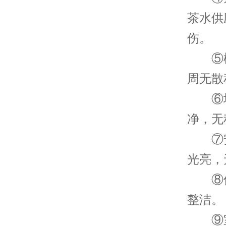
茶水供
伤。
⑤楼
周无散
⑥墙
净，无
⑦安全
光亮，
⑧保
整洁。
⑨室