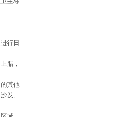
及卫生标
。
进行日
上腊，
的其他
、沙发、
区域，