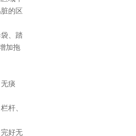
易脏的区
袋、踏
增加拖
无痰
栏杆、
。
完好无