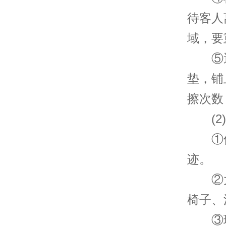
待客人
域，要
⑤遇
垫，铺
擦次数
(2)
①保
迹。
②大
椅子、
③玻