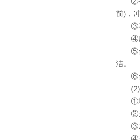
②每星
前)，
③不
④所
⑤保
洁。
⑥保
(2)
①地
②走
③烟
④茶