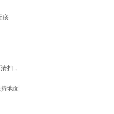
无痰
清扫，
持地面