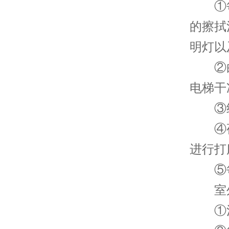
①每
的擦拭
明灯以
②白
电梯干
③经
④夜
进行打
⑤每
室外
①清