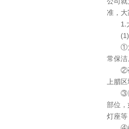
公司就
准，大
1.
(1)
①大
常保洁
②夜
上腊区
③日
部位，
灯座等
④根