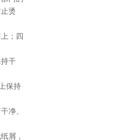
防止烫
上；四
持干
上保持
干净、
纸屑，