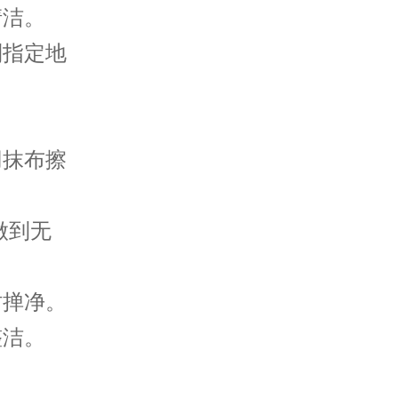
洁。
指定地
抹布擦
做到无
掸净。
洁。