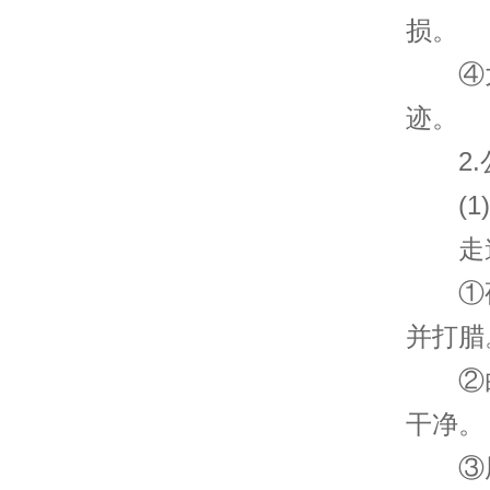
损。
④大堂
迹。
2.
(1)
走道
①夜
并打腊
②白
干净。
③用