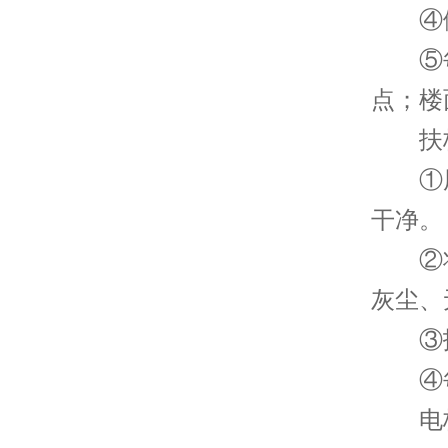
④做
⑤每
点；楼
扶
①用
干净。
②将扶
灰尘、
③扶
④每
电梯