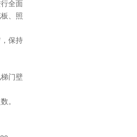
行全面
花板、照
，保持
梯门壁
数。